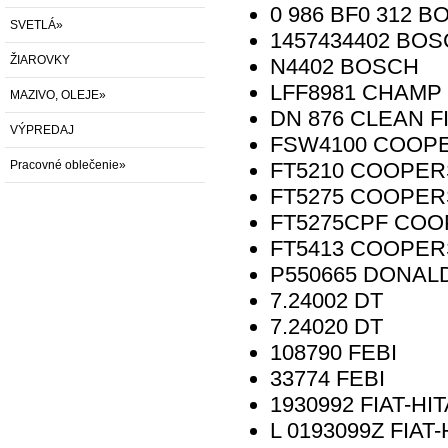
0 986 BF0 312
B
SVETLÁ»
1457434402
BOS
ŽIAROVKY
N4402
BOSCH
LFF8981
CHAMP
MAZIVO, OLEJE»
DN 876
CLEAN F
VÝPREDAJ
FSW4100
COOP
Pracovné oblečenie»
FT5210
COOPER
FT5275
COOPER
FT5275CPF
COO
FT5413
COOPER
P550665
DONAL
7.24002
DT
7.24020
DT
108790
FEBI
33774
FEBI
1930992
FIAT-HI
L 0193099Z
FIAT-