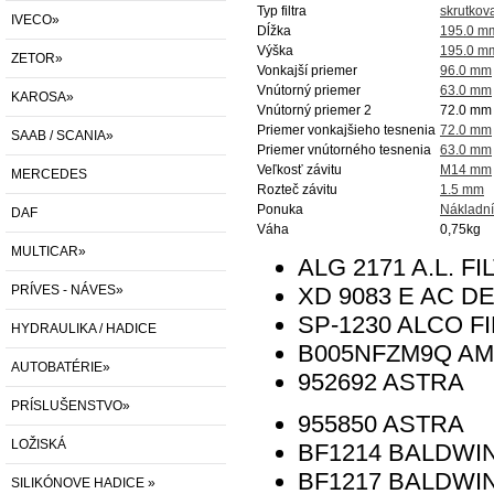
Typ filtra
skrutkov
IVECO»
Dĺžka
195.0 m
Výška
195.0 m
ZETOR»
Vonkajší priemer
96.0 mm
Vnútorný priemer
63.0 mm
KAROSA»
Vnútorný priemer 2
72.0 mm
Priemer vonkajšieho tesnenia
72.0 mm
SAAB / SCANIA»
Priemer vnútorného tesnenia
63.0 mm
Veľkosť závitu
M14 mm
MERCEDES
Rozteč závitu
1.5 mm
Ponuka
Nákladní
DAF
Váha
0,75
kg
MULTICAR»
ALG 2171
A.L. F
PRÍVES - NÁVES»
XD 9083 E
AC D
SP-1230
ALCO F
HYDRAULIKA / HADICE
B005NFZM9Q
AM
AUTOBATÉRIE»
952692
ASTRA
PRÍSLUŠENSTVO»
955850
ASTRA
LOŽISKÁ
BF1214
BALDWI
BF1217
BALDWI
SILIKÓNOVE HADICE »