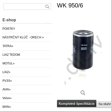
WK 950/6
E-shop
POISTKY
NÁSTRČNÝ KLÚČ - ORECH »
TATRA»
LIAZ TEDOM
MOTUL»
LIAZ»
PV3S»
AVIA»
Volvo»
Kompletné špecifikácie
Na stiahn
MAN»