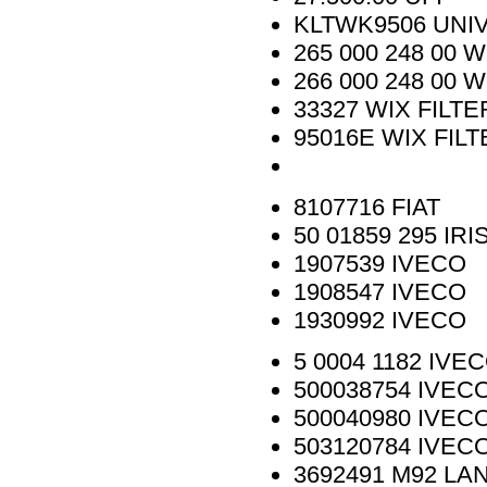
KLTWK9506
UNI
265 000 248 00
W
266 000 248 00
W
33327
WIX FILTE
95016E
WIX FIL
8107716
FIAT
50 01859 295
IRI
1907539
IVECO
1908547
IVECO
1930992
IVECO
5 0004 1182
IVE
500038754
IVEC
500040980
IVEC
503120784
IVEC
3692491 M92
LAN