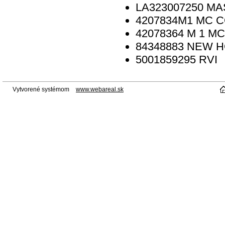
LA323007250
MA
4207834M1
MC C
42078364 M 1
MC
84348883
NEW H
5001859295
RVI
Vytvorené systémom
www.webareal.sk