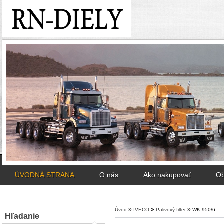
ÚVODNÁ STRANA
O nás
Ako nakupovať
Ob
»
»
»
Úvod
IVECO
Palivový filter
WK 950/6
Hľadanie