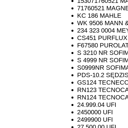
153071760521
MA
71760521
MAGNE
KC 186
MAHLE
WK 9506
MANN 
234 323 0004
ME
CS451
PURFLUX
F67580
PUROLA
S 3210 NR
SOFI
S 4999 NR
SOFI
S0999NR
SOFIM
PDS-10.2
SĘDZI
GS124
TECNECO
RN123
TECNOC
RN124
TECNOC
24.999.04
UFI
2450000
UFI
2499900
UFI
27.500.00
UFI