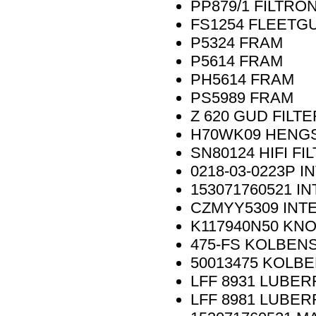
PP879/1
FILTRO
FS1254
FLEETG
P5324
FRAM
P5614
FRAM
PH5614
FRAM
PS5989
FRAM
Z 620
GUD FILTE
H70WK09
HENGS
SN80124
HIFI FI
0218-03-0223P
I
153071760521
IN
CZMYY5309
INT
K117940N50
KNO
475-FS
KOLBEN
50013475
KOLBE
LFF 8931
LUBER
LFF 8981
LUBER